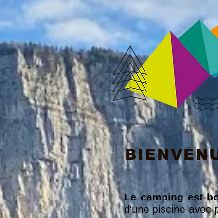
BIENVENU
Le camping est bor
d'une piscine avec p