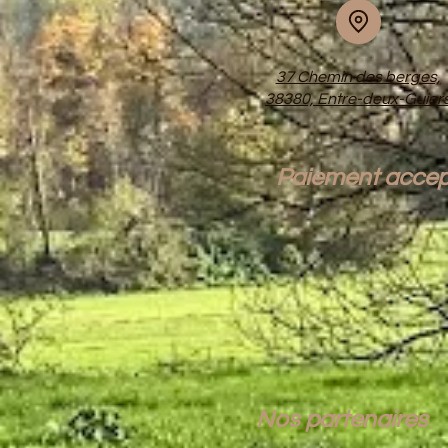
37 Chemin des berges,
38380, Entre-deux-Guier
Paiement accep
Nos partenaires