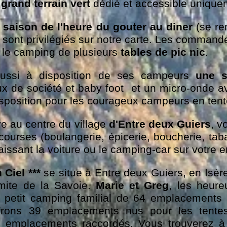
 grand terrain vert
dédié et accessible unique
saison de l'heure du gouter au diner
(se re
sont privilégiés sur notre carte. Les command
 le camping de plusieurs
tables de pic nic
.
ussi à disposition de ses campeurs
une 
jeux de société et baby foot et un micro-onde av
disposition pour les courageux campeurs en ten
e au centre du village
d'Entre deux Guiers
, v
courses (boulangerie, épicerie, boucherie, taba
laissant la voiture ou le camping-car sur votre
n Ciel ***
se situe à Entre deux Guiers, en Isèr
imite de la Savoie.
Marie et Greg
, les heure
e petit camping familial de 64 emplacements 
frons 39 emplacements nus pour les tente
emplacements raccordés. Vous trouverez à l