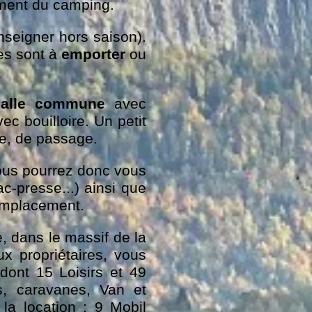
ment du camping.
nseigner hors saison).
es sont à
emporter
ou
salle commune
avec
ec bouilloire. Un petit
te, de passage.
ous pourrez donc vous
c-presse...) ainsi que
 emplacement.
e, dans le massif de la
ux propriétaires, vous
dont 15 Loisirs et 49
s, caravanes, Van et
a location : 9 Mobil