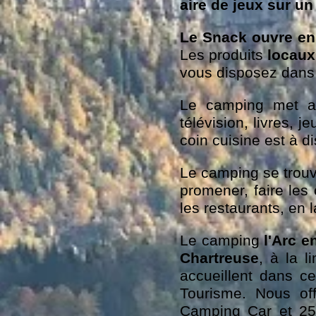
aire de jeux sur un
Le Snack ouvre en 
Les produits
locaux
vous disposez dans
Le camping met a
télévision, livres, 
coin cuisine est à 
Le camping se trouv
promener, faire les 
les restaurants, en 
Le camping
l'Arc e
Chartreuse
, à la l
accueillent dans c
Tourisme. Nous of
Camping Car et 25 