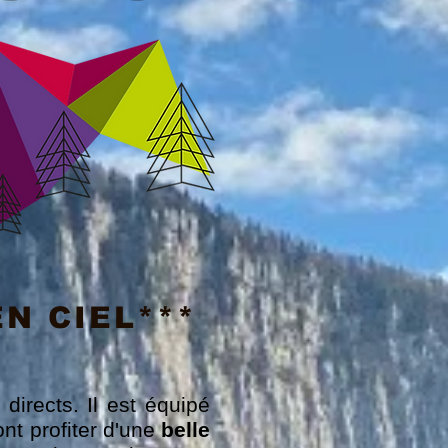
N CIEL***
directs. Il est équipé
nt profiter d'une
belle