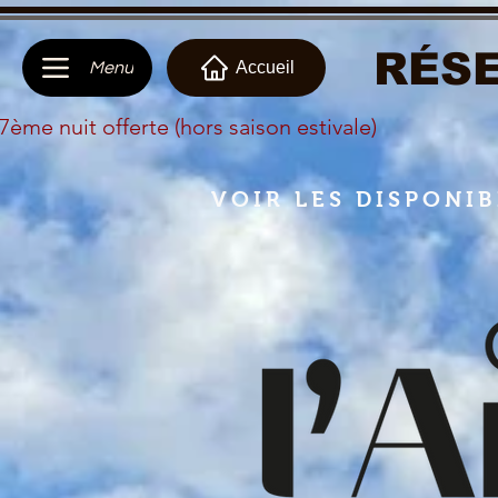
RÉSE
Accueil
Menu
 7ème nuit offerte (hors saison estivale)
VOIR LES DISPONIB