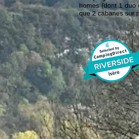
homes (dont 1 duo et
que 2 cabanes sur pi