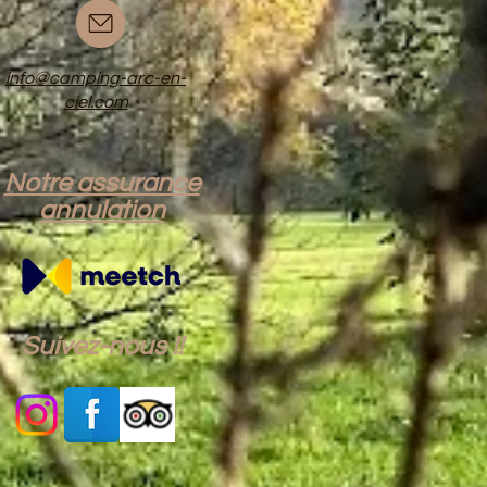
info@camping-arc-en-
ciel.com
Notre assurance
annulation
Suivez-nous !!