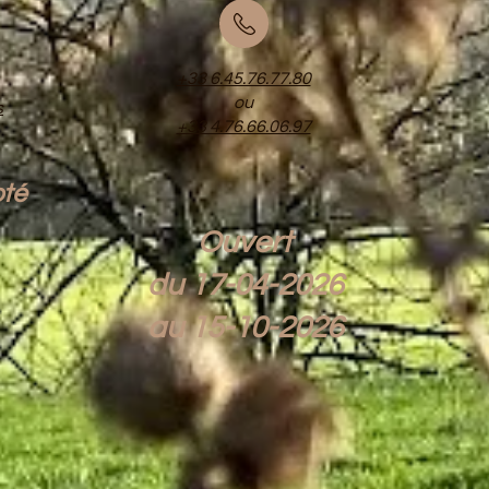
+33 6.45.76.77.80
ou
s
+33 4.76.66.06.97
té
Ouvert
du 17-04-
2026
au 15-10-2026